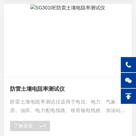
防雷土壤电阻率测试仪
防雷土壤电阻率测试仪适用于电信、电力、气象、机
房、油田、电力配电线路、铁塔输电线路、加油站、
工厂接地网、避雷针等。仪表测试精准、快速、简
了解更多
捷、稳定可靠等特点。