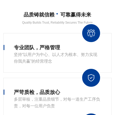
·
品质铸就信赖
可靠赢得未来
Quality Builds Trust, Reliability Secures The Future
专业团队，严格管理
坚持“以用户为中心、以人才为根本、努力实现
你我共赢”的经营理念
严苛质检，品质放心
多层审核，注重品质细节，对每一道生产工序负
责，对每一位用户负责