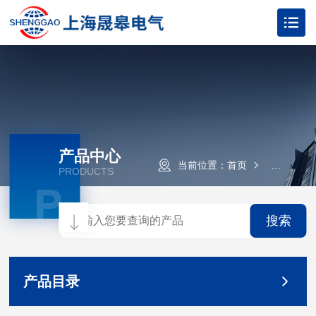
产品中心
当前位置：
首页
产品中心
PRODUCTS
P
搜索
产品目录