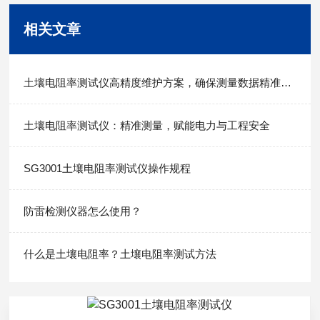
相关文章
土壤电阻率测试仪高精度维护方案，确保测量数据精准可靠
土壤电阻率测试仪：精准测量，赋能电力与工程安全
SG3001土壤电阻率测试仪操作规程
防雷检测仪器怎么使用？
什么是土壤电阻率？土壤电阻率测试方法