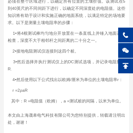
必须在整个区域进行，以确定所有位置的土壤价值。该测试在5
到40英尺的不同间距下进行，以确定不同深度处的电阻值。这些
知识将有助于设计和实施正确的地面系统，以满足特定的场地要
求。以下是测量土壤电阻率的步骤：
1•将4根测试棒均匀地分开放置在一条直线上并锤入地面进行
检查，深度不大于相邻杆之间距离的二十分之一。
2•接地电阻测试仪连接到这四个桩。
3•然后选择并执行测试仪上的DC测试选项，并记录电阻数字
R.
4•然后使用以下公式找出以欧姆/厘米为单位的土壤电阻率r：
r =2ρaR
其中：R =电阻值（欧姆），a =测试桩的间隔，以米为单位。
本文由上海晟皋电气科技有限公司为您特别提供，转载请注明出
处，谢谢！