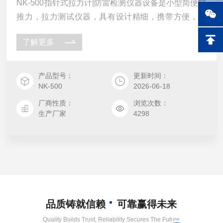
NK-500指针式拉力计|防雷检测仪器设备是小型简便的
推力，拉力测试仪器，具有设计精细，携带方便，峰
值保持，两种单位同时显示等优点。广 泛应用于高低
了解更多
压电器、电子、电线、五金制锁、汽车配件、打火机
及点火装置、制笔、轻工、建筑、渔具、纺 织、 化
工、机械和科研机构等行业作推拉负荷测试、插拔力
产品型号：
更新时间：
测试、破坏性试验等，是老式管型推拉力计的替代 产
NK-500
2026-06-18
品。
厂商性质：
浏览次数：
生产厂家
4298
·
品质铸就信赖
可靠赢得未来
Quality Builds Trust, Reliability Secures The Future