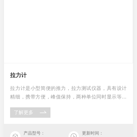
拉力计
拉力计是小型简便的推力，拉力测试仪器，具有设计
精细，携带方便，峰值保持，两种单位同时显示等优
点。广 泛应用于高低压电器、电子、电线、五金制
了解更多
锁、汽车配件、打火机及点火装置、制笔、轻工、建
筑、渔具、纺 织、 化工、机械和科研机构等行业作推
拉负荷测试、插拔力测试、破坏性试验等，是老式管
产品型号：
更新时间：