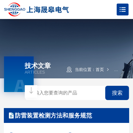
技术文章
当前位置：
首页
技术文章
ARTICLES
A
搜索
防雷装置检测方法和服务规范