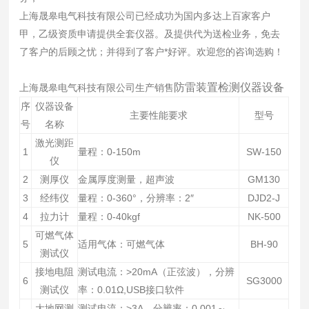
上海晟皋电气科技有限公司已经成功为国内多达上百家客户
甲，乙级资质申请提供全套仪器。及提供代为送检业务，免去
了客户的后顾之忧；并得到了客户*好评。欢迎您的咨询选购！
防雷装置检测仪器设备
上海晟皋电气科技有限公司生产销售
序
仪器设备
主要性能要求
型号
号
名称
激光测距
1
量程：0-150m
SW-150
仪
2
测厚仪
金属厚度测量，超声波
GM130
3
经纬仪
量程：0-360°，分辨率：2″
DJD2-J
4
拉力计
量程：0-40kgf
NK-500
可燃气体
5
适用气体：可燃气体
BH-90
测试仪
接地电阻
测试电流：>20mA（正弦波），分辨
6
SG3000
测试仪
率：0.01Ω,USB接口软件
大地网测
测试电流：>3A，分辨率：0.001～