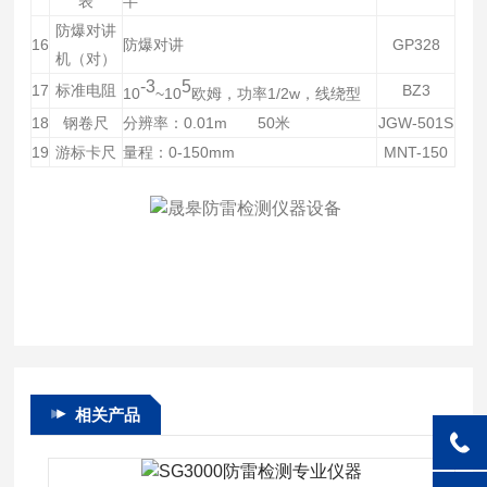
表
半
防爆对讲
16
防爆对讲
GP328
机（对）
-3
5
17
标准电阻
BZ3
10
~10
欧姆，功率1/2w，线绕型
18
钢卷尺
分辨率：0.01m 50米
JGW-501S
19
游标卡尺
量程：0-150mm
MNT-150
相关产品