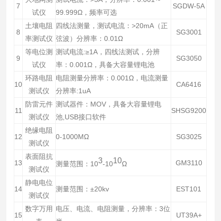
7
SGDW-5A
试仪
99.999Ω，频率可选
土壤电阻
四线法测量，测试电流：>20mA（正
8
SG3001
率测试仪
弦波）分辨率：0.01Ω
等电位测
测试电流:≥1A，四线法测试，分辨
9
SG3050
试仪
率：0.001Ω，具备大容量锂电池
环路电阻
电阻测量分辨率：0.001Ω，电流测量
10
CA6416
测试仪
分辨率:1uA
防雷元件
测试器件：MOV，具备大容量锂电
11
SHSG9200
测试仪
池,USB接口软件
绝缘电阻
12
0-1000MΩ
SG3025
测试仪
表面阻抗
3
10
13
GM3110
测量范围：10
-10
Ω
测试仪
静电电位
14
测量范围：±20kv
EST101
测试仪
数字万用
电压、电流、电阻测量，分辨率：3位
15
UT39A+