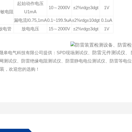
起始动作电压
10～2000V
±2%rdg±3dgt
1V
压敏电阻
U
1mA
漏电流
I
0.75,1mA
0.1~199.9uA
±2%rdg±10dgt
0.1uA
放电管
放电电压
15～2000V
±2%rdg±3dgt
1V
晟皋电气科技有限公司提供：SPD现场测试仪、
防雷元件测试仪
、
网测试仪、防雷绝缘电阻测试仪、防雷静电电位测试仪、防雷等电位
装
，欢迎您的选购！