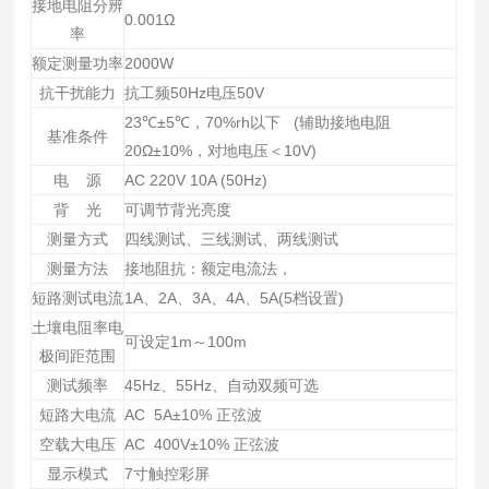
接地电阻分辨
0.001Ω
率
额定测量功率
2000W
抗干扰能力
抗工频50Hz电压50V
23℃±5℃，70%rh以下 (辅助接地电阻
基准条件
20Ω±10%，对地电压＜10V)
电 源
AC 220V 10A (50Hz)
背 光
可调节背光亮度
测量方式
四线测试、三线测试、两线测试
测量方法
接地阻抗：额定电流法，
短路测试电流
1A、2A、3A、4A、5A(5档设置)
土壤电阻率电
可设定1m～100m
极间距范围
测试频率
45Hz、55Hz、自动双频可选
短路大电流
AC 5A±10% 正弦波
空载大电压
AC 400V±10% 正弦波
显示模式
7寸触控彩屏