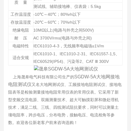
质 量
测试线、辅助接地棒、仪表袋：5.5kg
工作温湿度
-10℃～40℃；80%rh以下
存放温湿度
-20℃～60℃；70%rh以下
绝缘电阻
10MΩ以上(电路与外壳之间500V)
耐 压
AC 3700V/rms(电路与外壳之间)
电磁特性
IEC61010-4-3，无线频率电磁场≤1V/m
IEC61010-1、IEC1010-2-31、IEC61557-1,5、
适合安规
IEC60529(IP54)、污染等2、CAT Ⅲ 300V
SGDW-5A
大地网接地
上海晟皋电气科技有限公司生产的
电阻测试仪
又名大地网测试仪、工频接地电阻测试仪、接地电
阻表等是检验测量接地电阻常用仪表的常用仪表。它采用了新
型变频交流电源、双频测量技术、超大可触摸彩屏和微处理机
技术，满足二线、三线、四线测试阻抗要求，同时可以测量土
壤电阻率，跨步电压，分布电势，接触电压、电流相角等参
数。欢迎各位新老客户前来咨询选购！