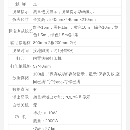
触 屏
是
测量指示
测量进度显示，测量提示动画显示
仪表尺寸
长宽高：540mm×440mm×210mm
红色15m，黑色15m，黄色10m，绿色10m，黄
标准测试线长
色1.5m，绿色1.5m各1条
辅助接地棒
800mm 2根200mm 2根
测量时间
接地阻抗：约1分钟/次
打印
内置热敏打印机
打印纸规格
57*40mm
100组，“保存成功!”存储指示，显示“保存失败,空
数据存储
间已满!”字符表示存储已满
数据查阅
有
溢出显示
超量程溢出功能：“OL”符号显示
自动关机
无
待机: <110W
功 耗
测量：2000W
仪表：27 kg