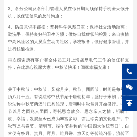
3、各分公司及各部门管理人员在假日期间须保持手机全天候开
机，以保证信息的及时沟通；
4、防疫意识不能松：坚持科学佩戴口罩；保持社交活动距离；
勤洗手，保持良好的卫生习惯；做好自我症状的检测；来自疫情
中高风险区的人员应主动向社区，学校报备，做好健康管理，并
进行核酸检测。
再次感谢所有客户和全体员工对上海晟皋电气工作的信任和支
持，在此衷心祝愿大家：中秋节快乐！阖家幸福安康！
关于中秋节
：中秋节，又称月夕、秋节、团圆节，时间是每年农
历八月十五。有说法称中秋节始于唐朝初年，盛行于宋朝，亦有
说法称中秋节两汉时已具雏形，唐朝时中秋赏月开始盛行。中秋
节以月之圆兆人团圆，寄托思念故乡、思念亲人之情，祈盼丰
收、幸福，发展至今已成为丰富多彩、弥足珍贵的文化遗产。中
秋节是与春节、清明节、端午节并称的“中国四大传统节日"，自
古便有祭月、赏月、拜月、吃月饼、放天灯等传统习俗，流传至