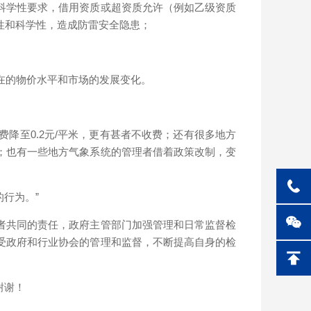
科学性要求，借用资质或超资质允许（例如乙级资质
性和科学性，造成防雷安全隐患；
在的物价水平和市场的发展变化。
降至0.2元/平米，更有甚者不收费；还有很多地方
；也有一些地方气象系统的管理者借着政策改制，变
的行为。”
者共同的责任，政府主管部门加强管理和日常监督检
受政府和行业协会的管理和监督，不断提高自身的检
谢谢！