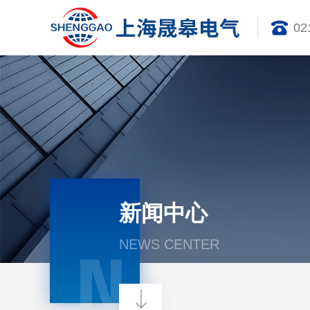
02
新闻中心
NEWS CENTER
N