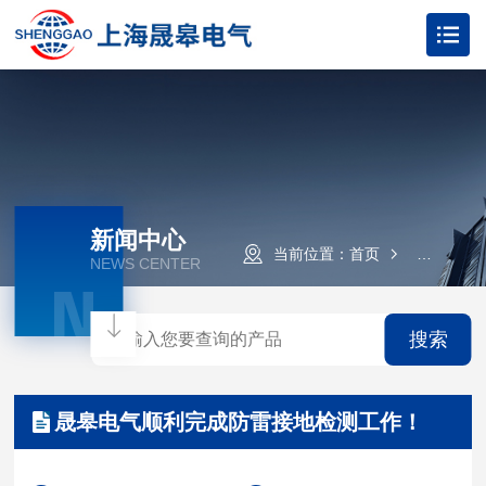
新闻中心
当前位置：
首页
新闻资讯
NEWS CENTER
N
搜索
晟皋电气顺利完成防雷接地检测工作！