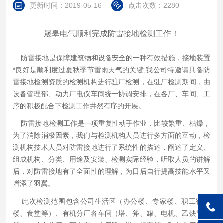
更新时间：2019-05-16
点击次数：2280
晟皋电气顺利完成防雷接地检测工作！
防雷接地是保障建筑物和设备安全的一种有效措施，接地装置
*良好是顺利度过夏秋季节雷雨天气的关键,我公司特邀请具备防
雷接地检测资质的检测机构进行驻厂检测，在驻厂检测期间，由
设备管理部、动力厂电仪车间统一协调安排，在各厂、车间、工
序的积极配合下检测工作井然有序的开展。
防雷接地检测工作是一项重复性动手作业，比较繁重、枯燥，
为了消除消极因素，我们与检测机构人员进行多方面的互动，检
测机构技术人员对防雷接地进行了系统性的描述，阐述了定义、
组成机构、分类、用途及安装、检测实际经验，听取人员的讲解
后，对防雷接地有了全面性的理解，为日后自行提高技能水平又
增添了羽翼。
此次检测范围包含公司生活区（办公楼、专家楼、职工宿舍
楼、食堂等）、有机分厂各车间（塔、斧、罐、电机、乙炔管架