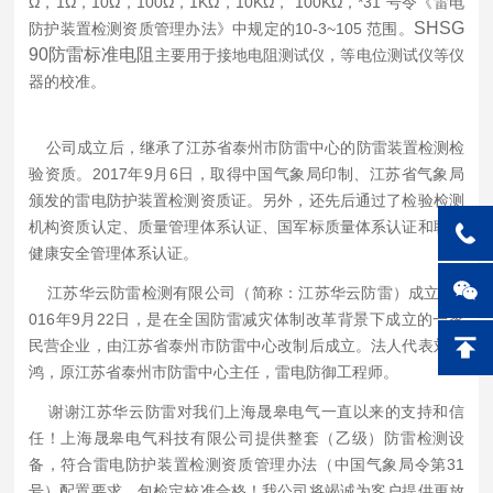
Ω，1Ω，10Ω，100Ω，1KΩ，10KΩ， 100KΩ，*31 号令《雷电
SHSG
防护装置检测资质管理办法》中规定的10-3~105 范围。
90防雷标准电阻
主要用于接地电阻测试仪，等电位测试仪等仪
器的校准。
公司成立后，继承了江苏省泰州市防雷中心的防雷装置检测检
验资质。2017年9月6日，取得中国气象局印制、江苏省气象局
颁发的雷电防护装置检测资质证。另外，还先后通过了检验检测
机构资质认定、质量管理体系认证、国军标质量体系认证和职业
健康安全管理体系认证。
江苏华云防雷检测有限公司（简称：江苏华云防雷）成立于2
016年9月22日，是在全国防雷减灾体制改革背景下成立的一家
民营企业，由江苏省泰州市防雷中心改制后成立。法人代表刘步
鸿，原江苏省泰州市防雷中心主任，雷电防御工程师。
谢谢江苏华云防雷对我们上海晟皋电气一直以来的支持和信
任！上海晟皋电气科技有限公司提供整套（乙级）防雷检测设
备，符合雷电防护装置检测资质管理办法（中国气象局令第31
号）配置要求，包检定校准合格！我公司将竭诚为客户提供更放