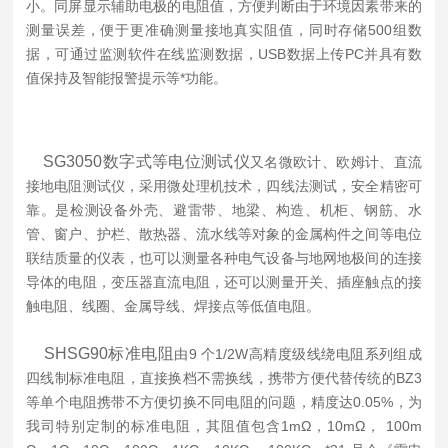
小。同屏显示辅助电极的电阻值，方便判断由于环境因素带来的
测量误差，便于更准确测量接地真实阻值，同时存储500组数
据，可通过监测软件在线监测数据，USB数据上传PC并具有数
值保持及智能报警提示等*功能。
SG3050数字式等电位测试仪
又名微欧计、欧姆计、直流
接地电阻测试仪，采用微处理机技术，四线法测试，安全精密可
靠。是检测设备外壳、避雷带、地梁、构造、机柜、钢筋、水
管、窗户、护栏、散热器、流水线等对象的金属构件之间等电位
联结质量的仪表，也可以测量各种电气设备与地网地极间的连接
导体的电阻，变压器直流电阻，还可以测量开关、插座触点的接
触电阻、线圈、金属导线、焊接点等低值电阻。
SHSG90标准电阻
由9 个1/2W高精度级线绕电阻系列组成
四线制标准电阻，直接换档不需换线，携带方便代替传统的BZ3
等单个电阻携带不方便切换不同电阻的问题，精度达0.05%，为
我司特别定制的标准电阻，其阻值包含1mΩ，10mΩ， 100m