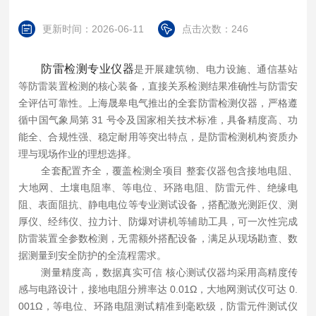
更新时间：2026-06-11
点击次数：246
防雷检测专业仪器
是开展建筑物、电力设施、通信基站
等防雷装置检测的核心装备，直接关系检测结果准确性与防雷安
全评估可靠性。上海晟皋电气推出的全套防雷检测仪器，严格遵
循
中国气象局第
31 号令
及国家相关技术标准，具备精度高、功
能全、合规性强、稳定耐用等突出特点，是防雷检测机构资质办
理与现场作业的理想选择。
全套配置齐全，覆盖检测全项目
整套仪器包含接地电阻、
大地网、土壤电阻率、等电位、环路电阻、防雷元件、绝缘电
阻、表面阻抗、静电电位等专业测试设备，搭配激光测距仪、测
厚仪、经纬仪、拉力计、防爆对讲机等辅助工具，可一次性完成
防雷装置全参数检测，无需额外搭配设备，满足从现场勘查、数
据测量到安全防护的全流程需求。
测量精度高，数据真实可信
核心测试仪器均采用高精度传
感与电路设计，接地电阻分辨率达
0.01Ω，大地网测试仪可达 0.
001Ω，等电位、环路电阻测试精准到毫欧级，防雷元件测试仪