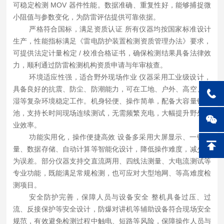
可稳定检测 MOV 器件性能。数据准确、重复性好，能够捕捉微
小阻值与参数变化，为防雷评估提供可靠依据。
严格符合国标，满足资质认证
所有仪器均按国家标准设计
生产，性能指标满足《雷电防护装置检测资质管理办法》要求，
可提供法定计量检定
/ 校准合格证书，确保检测结果具备法律效
力，顺利通过防雷检测机构资质申请与年审核查。
环境适应性强，适合野外现场作业
仪器采用工业级设计，
具备良好的抗震、防尘、防潮能力，可在工地、户外、高空、潮
湿等复杂环境稳定工作。机身轻便、操作简单，配备大容量锂电
池，支持长时间现场连续测试，无需频繁充电，大幅提升野外作
业效率。
功能实用化，操作便捷高效
设备多采用大屏显示、一键测
量、数据存储、自动计算等智能化设计，降低操作难度，减少人
为误差。部分仪器支持交直流两用、四线法测量、大电流测试等
专业功能，既能满足常规检测，也可应对大型地网、等高难度检
测项目。
安全防护完善，保障人员与设备安全
整机具备过压、过
流、反接保护等安全设计，防爆对讲机等辅助设备符合现场安全
规范，有效避免检测过程中触电、短路等风险，保障操作人员与