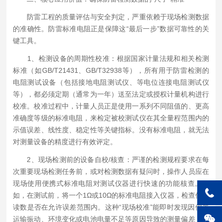
防雷工程的质量评估与安全判定，严重依赖于现场检测数据
的准确性。防雷标准电阻正是保障这“最后一步”数据可靠性的关
键工具。
1、检测设备的周期性校准：根据国家计量法规和相关检测
标准（如GB/T21431、GB/T32938等），所有用于防雷检测的
电阻测试设备（包括接地电阻测试仪、等电位连接电阻测试仪
等），都必须定期（通常为一年）送至法定或授权计量机构进行
校准。校准过程中，计量人员正是使用一系列不同阻值的、更高
准确度等级的标准电阻，来检定被校测试仪在其全量程范围内的
示值误差、线性度、稳定性等关键指标。没有标准电阻，就无法
对测量设备的精度进行有效评定。
2、现场检测前的设备自校/核查：严谨的检测规程要求在每
次重要现场检测任务前，或对检测数据有疑问时，操作人员应在
现场使用便携式标准电阻对测试仪器进行快速的功能核查。例
如，在测试前，将一个1Ω或10Ω的标准电阻接入仪器，检查仪器
读数是否在允许误差范围内。这种“现场校准”能即时发现因仪器
运输振动、环境变化或电池电量不足等原因导致的测量偏差，有