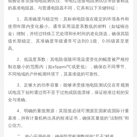
或验证各类接地电阻测试仪、等电位连接电阻测试仪等设备精度
的基准电阻器。与普通电阻器不同，它具有以下关键特征：
1、高准确度与稳定性：其标称电阻值在规定的环境条件和
使用年限内变化极小。通常采用温度系数低的材料（如锰铜合
金）绕制，并经过特殊工艺处理和长时间的老化筛选，确保其阻
值长期稳定。其准确度等级通常可达到0.1级、0.05级甚至更
高。
2、低温度系数：其电阻值随环境温度变化的幅度被严格控
制在极小的范围内（如±5ppm/℃或更低），确保在不同季节、
不同地域的户外检测环境下，其基准值的可靠性。
3、足够大的功率容量：能够承受接地电阻测试仪在常规测
试电流下短时通过而不至于过热或阻值漂移，保证校准过程的安
全与准确。
4、明确的量值溯源：其阻值必须可溯源至国家或国际计量
基准，持有计量机构出具的校准证书，确保其量值的“法制性”和
公信力。
二、核心应用价值：确保防雷检测数据的“尺子”精准